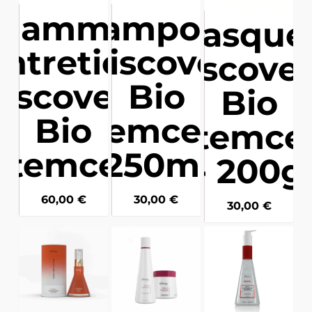
Gamme
Shampoing
Masque 
ntretien
- Discovery
Discove
iscovery
Bio
Bio
Bio
Stemcell -
Stemcel
Stemcell
250ml
- 200g
60,00
€
30,00
€
30,00
€