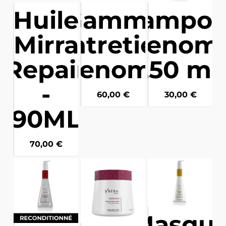
Huile
Gamme
Shampoi
Mirra
entretien
- Genoma
Repair
Genoma
250 m
-
60,00
€
30,00
€
90ML
70,00
€
Masqu