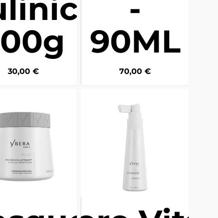
linica -
-
200g
90ML
30,00
€
70,00
€