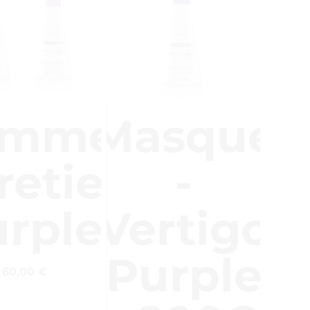
amme
Masque
retien
-
rple
Vertigo
Purple
60,00
€