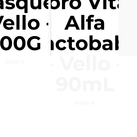
g
asque
Soro Vital
Vello -
Alfa
200G
Lactobab
- Vello -
30,00
€
90mL
60,00
€