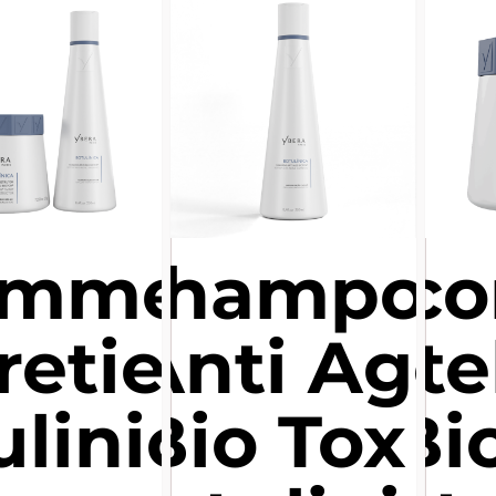
amme
Shampoo
Reco
retien
Anti Age
Inte
ulinica
Bio Tox -
Bio