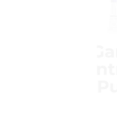
G
Ent
Pu