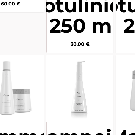
Botulinica
Botu
60,00
€
- 250 mL
30,00
€