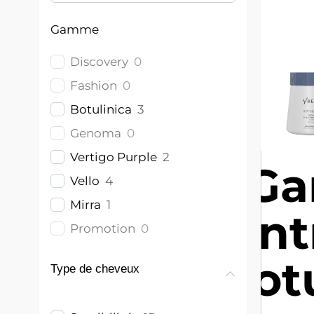
Gamme
Discovery
0
Fashion
0
Botulinica
3
Genoma
0
Vertigo Purple
2
G
Vello
4
Mirra
1
Ent
Promotion
0
Bot
Type de cheveux