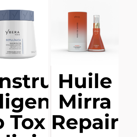
nstrutor
Huile
ligente
Mirra
 Tox -
Repair