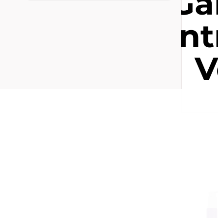
G
ent
V