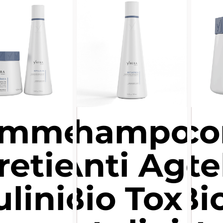
amme
Shampoo
Reco
retien
Anti Age
Inte
ulinica
Bio Tox -
Bio