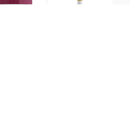
Masque
g
asque
-
né
-
Renew
-
noma
Oil -
 200g
250 g