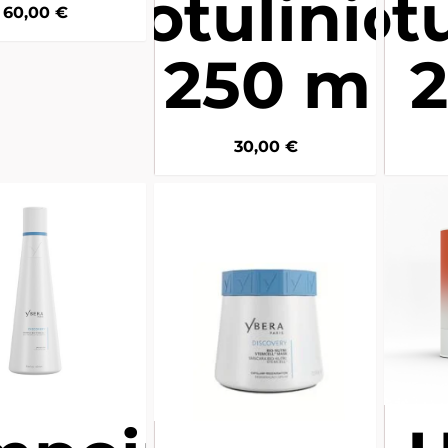
Botulinica
Botu
60,00
€
- 250 mL
30,00
€