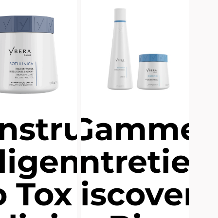
nstrutor
Gamme
ligente
Entretien
 Tox -
Discovery