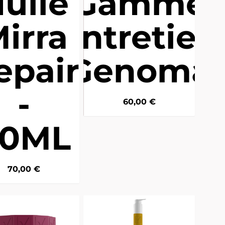
uile
Gamme
irra
entretien
epair
Genoma
-
60,00
€
90ML
70,00
€