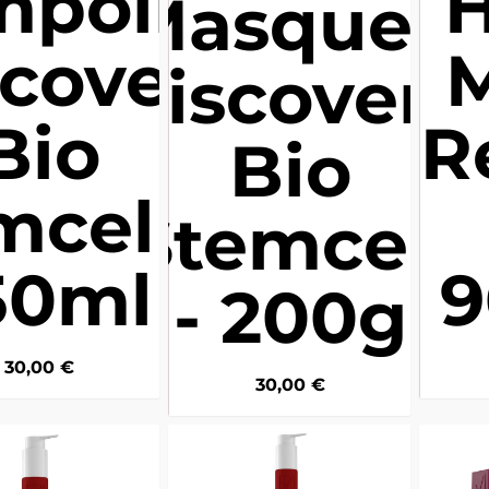
mpoing
H
Masque -
scovery
M
Discovery
Bio
R
Bio
mcell -
Stemcell
50ml
- 200g
30,00
€
30,00
€