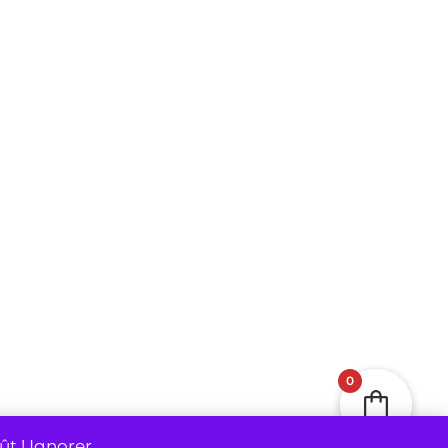
EXPLORER YBERA
Notre Blog
Où nous trouver ?
Notre Histoire
Notre Équipe
Conditions générales de vente
Conditions générales d'utilisation
Politique de confidentialité
0
ût !
Ignorer