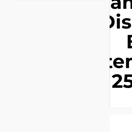
Sha
- Di
Ste
2