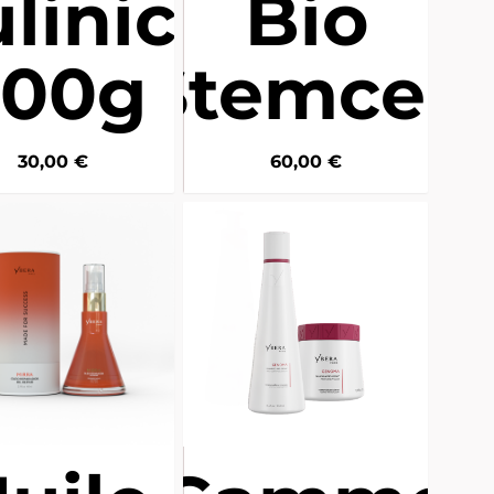
linica -
Bio
200g
Stemcell
30,00
€
60,00
€