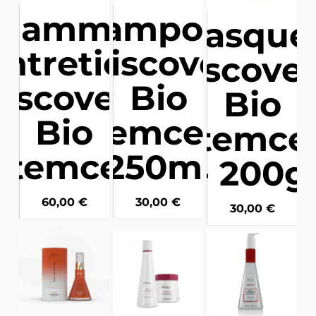
Gamme
Shampoing
Masque 
ntretien
- Discovery
Discove
iscovery
Bio
Bio
Bio
Stemcell -
Stemcel
Stemcell
250ml
- 200g
60,00
€
30,00
€
30,00
€