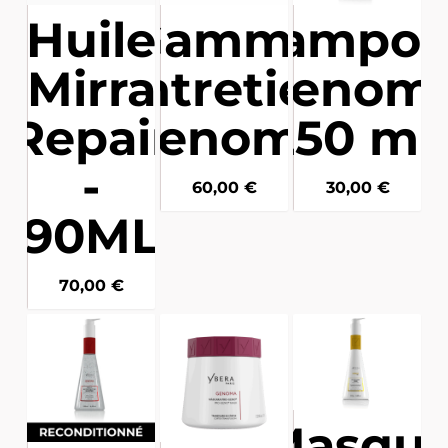
Huile
Gamme
Shampoi
Mirra
entretien
- Genoma
Repair
Genoma
250 m
-
60,00
€
30,00
€
90ML
70,00
€
Masqu