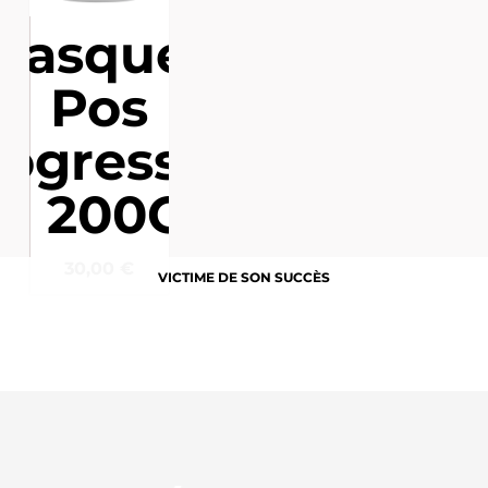
Masque -
Pos
ogressiva
- 200G
30,00
€
VICTIME DE SON SUCCÈS
VICTIME DE SON SUCCÈS