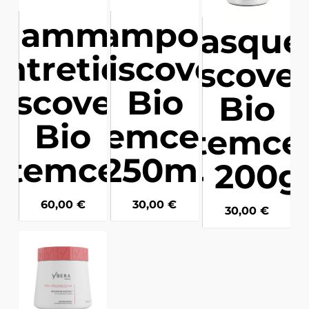
Gamme
Shampoing
Masque 
ntretien
- Discovery
Discove
iscovery
Bio
Bio
Bio
Stemcell -
Stemcel
Stemcell
250ml
- 200g
60,00
€
30,00
€
30,00
€