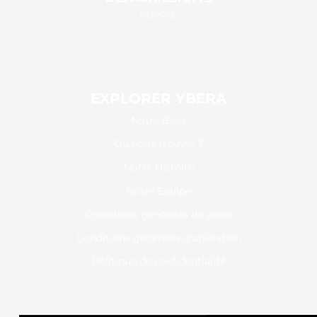
PURPLE
EXPLORER YBERA
Notre Blog
Où nous trouver ?
Notre Histoire
Notre Équipe
Conditions générales de vente
Conditions générales d'utilisation
Politique de confidentialité